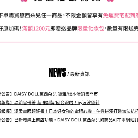
NEWS
/ 最新資訊
公告】DAISY DOLL黛西朵兒 寶雅/松本清銷售門市
體報導】瑪莉官帶著”超強副牌”回台灣啦！by波波黛莉
體報導】溫柔電眼超好畫！日本好女孩的電眼心機，任性拼湊打造無法抗拒
公告】已新增線上商店功能。DAISY DOLL黛西朵兒的商品可在本網站