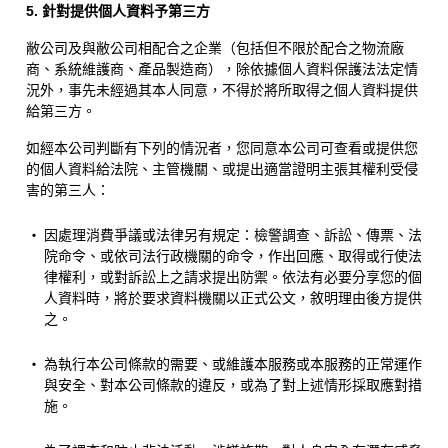
5. 針對提供個人資料予第三方
敝公司及與敝公司相配合之企業（包括但不限於配合之物流廠
商、系統維護商、產品製造商），除依據個人資料保護法法定情
況外，事先未經過其本人同意，不得於將所取得之個人資料提供
給第三方。
如經本公司判斷有下列的情況者，您同意本公司可查看或提供您
的個人資料給法院、主管機關、或提出適當證明主張其權利受侵
害的第三人：
・
因處理消費爭議或法律另有規定：檢警調查、訴訟、傳票、法
院命令、或依司法行政機關的命令，作出回應、取得或行使法
律權利，或對訴訟上之請求提出防禦。依法有必要分享您的個
人資料時，將於要求資料機關以正式公文，敘明理由後方提供
之。
・
為執行本公司條款的需要、或維護本服務或本服務的正常運作
與安全、對本公司條款的違反，或為了對上述情形採取應對措
施。