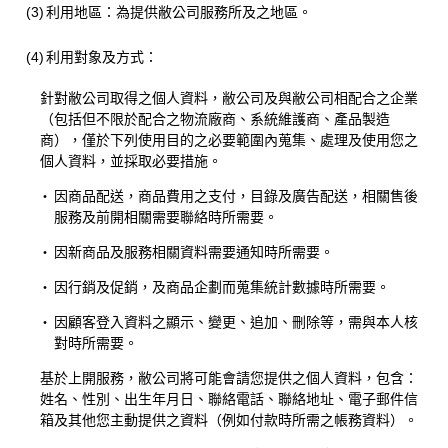
(3)
利用地區：為提供敝公司服務所及之地區。
(4)
利用對象及方式：
針對敝公司取得之個人資料，敝公司及與敝公司相配合之企業
（包括但不限於配合之物流廠商、系統維護商、產品製造
商），僅於下列使用目的之必要範圍內蒐集、處理及使用您之
個人資料，並採取必要措施。
・
因商品配送，商品費用之支付，目錄及廣告配送，相關售後
服務及前開相關需要聯絡時所需要。
・
因新商品及服務相關資料需要通知時所需要。
・
因行銷及促銷，及商品企劃而蒐集統計數據時所需要。
・
因顧客登入資料之顯示、變更、追加、刪除等，需與本人核
對時所需要。
基於上開服務，敝公司將可能會請您提供之個人資料，包含：
姓名、性別、出生年月日、聯絡電話、聯絡地址、電子郵件信
箱及其他您主動提供之資料（例如付款時所需之帳務資料）。