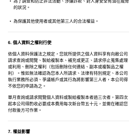
・
為了調查和防止非法活動、涉嫌詐欺、對人身安全有潛在威脅
的狀況。
・
為保護其他使用者或其他第三人的合法權益。
6. 個人資料之權利行使
依個人資料保護法之規定，您就所提供之個人資料享有向敝公司
請求查詢或閱覽、製給複製本、補充或更正、請求停止蒐集處理
或利用、刪除之權利（包括刪除任何連結、副本或複製品之權
利）。惟如無法確認為您本人所請求、法律有特別規定、本公司
執行業務所必須、爭議帳戶或其行為將影響第三人者，本公司得
不依您的申請為之。
單月查詢或請求閱覽個人資料或製給複製本者過三次者，第四次
起本公司得酌收必要成本費用每次新台幣五十元，並需在確認您
付款後方可作業。
7. 權益影響