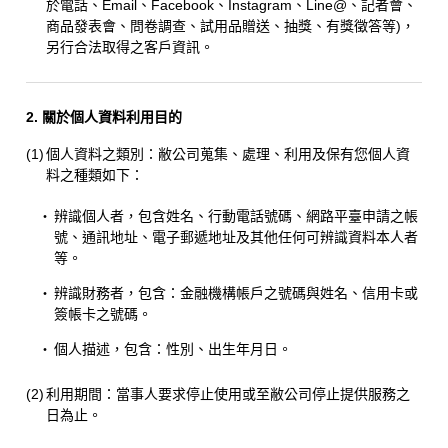
於電話、Email、Facebook、Instagram、Line@、記者會、
商品發表會、問卷調查、試用品贈送、抽獎、有獎徵答等)，
另行合法取得之客戶資訊。
2. 關於個人資料利用目的
(1)
個人資料之類別：敝公司蒐集、處理、利用及保有您個人資
料之種類如下：
・
辨識個人者，包含姓名、行動電話號碼、網路平臺申請之帳
號、通訊地址、電子郵遞地址及其他任何可辨識資料本人者
等。
・
辨識財務者，包含：金融機構帳戶之號碼與姓名、信用卡或
簽帳卡之號碼。
・
個人描述，包含：性別、出生年月日。
(2)
利用期間：當事人要求停止使用或至敝公司停止提供服務之
日為止。